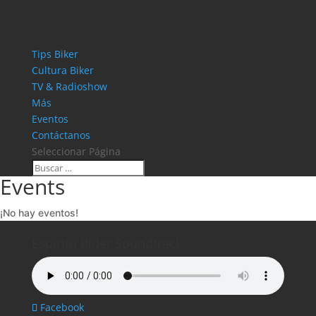
Tips Biker
Cultura Biker
TV & Radioshow
Más
Eventos
Contáctanos
Seleccionar Página
Events
¡No hay eventos!
Espíritu Rider Soundtrack
Facebook