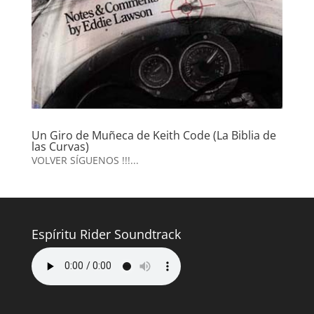
Un Giro de Muñeca de Keith Code (La Biblia de
las Curvas)
VOLVER SÍGUENOS !!!...
Espíritu Rider Soundtrack