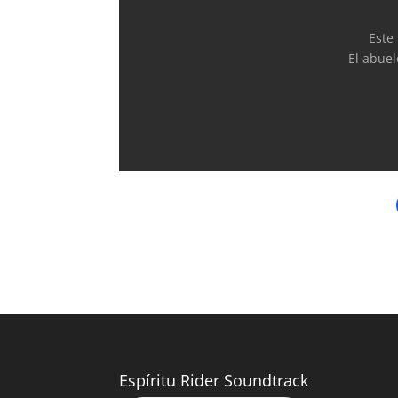
Este
El abuel
Espíritu Rider Soundtrack