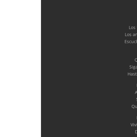
Los
Los a
Escuch
Q
Sig
Hast
A
Qu
Vi