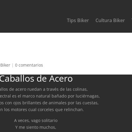
Tips Biker
Cultura Biker
 Biker
|
0 comentarios
Caballos de Acero
llos de acero ruedan a través de las colinas,
pectral es el marco natural bañado por luciérnagas,
s con ojos brillantes de animales por las cuestas,
n los motores cual corceles que relinchan.
A veces, vago solitario
Y me siento muchos,