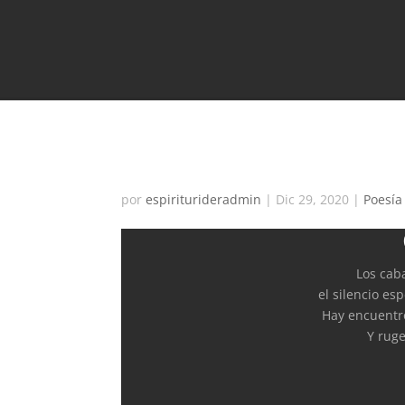
Caballos de Acero
por
espiriturideradmin
|
Dic 29, 2020
|
Poesía
Los caba
el silencio es
Hay encuentro
Y ruge