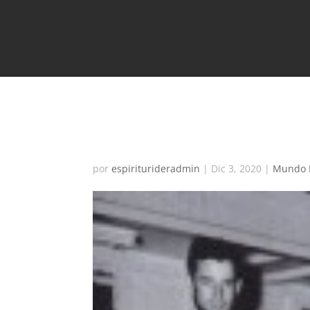
Los Sucesos de Hollist
por
espiriturideradmin
|
Dic 3, 2020
|
Mundo 