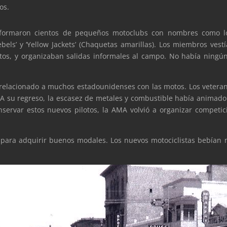
os.
 formaron cientos de pequeños motoclubs con nombres como los
Rebels’ y ‘Yellow Jackets’ (Chaquetas amarillas). Los miembros vest
ntos, y organizaban salidas informales al campo. No había ningún
relacionado a muchos estadounidenses con las motos. Los veteran
A su regreso, la escasez de metales y combustible había animado 
ervar estos nuevos pilotos, la AMA volvió a organizar competic
ar para adquirir buenos modales. Los nuevos motociclistas bebían 