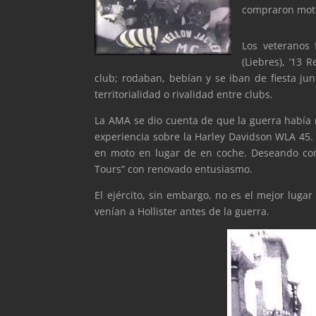
compraron mot
Los veteranos
(Liebres), ’13 
club; rodaban, bebían y se iban de fiesta ju
territorialidad o rivalidad entre clubs.
La AMA se dio cuenta de que la guerra había 
experiencia sobre la Harley Davidson WLA 45. 
en moto en lugar de en coche. Deseando cons
Tours” con renovado entusiasmo.
El ejército, sin embargo, no es el mejor lug
venían a Hollister antes de la guerra.