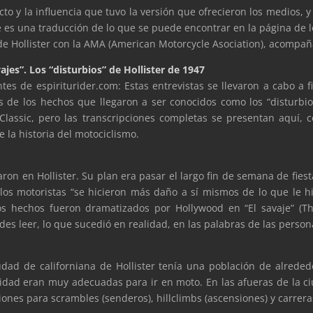
fecto y la influencia que tuvo la versión que ofrecieron los medios, 
e es una traducción de lo que se puede encontrar en la página de
de Hollister con la AMA (American Motorcycle Asociation), acompañ
ajes”. Los “disturbios” de Hollister de 1947
ntes de espiriturider.com: Estas entrevistas se llevaron a cabo a 
s de los hechos que llegaron a ser conocidos como los “disturbios
Classic, pero las transcripciones completas se presentan aquí,
 la historia del motociclismo.
aron en Hollister. Su plan era pasar el largo fin de semana de fiest
 los motoristas “se hicieron más daño a sí mismos de lo que le hi
los hechos fueron dramatizados por Hollywood en “El savaje” (
s leer, lo que sucedió en realidad, en las palabras de las persona
udad de californiana de Hollister tenía una población de alrededo
ad eran muy adecuadas para ir en moto. En las afueras de la ciu
iones para scrambles (senderos), hillclimbs (ascensiones) y carreras