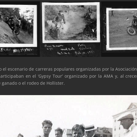
do el escenario de carreras populares organizadas por la Asociaci
articipaban en el ‘Gypsy Tour’ organizado por la AMA y, al crecer
 ganado o el rodeo de Hollister.