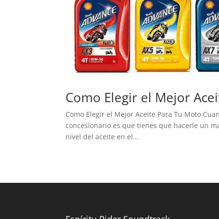
Como Elegir el Mejor Acei
Como Elegir el Mejor Aceite Para Tu Moto Cua
concesionario es que tienes que hacerle un ma
nivel del aceite en el...
Espíritu Rider Soundtrack